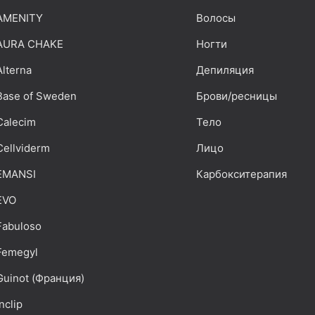
AMENITY
Волосы
AURA CHAKE
Ногти
Alterna
Депиляция
Base of Sweden
Брови/ресницы
Calecim
Тело
Cellviderm
Лицо
EMANSI
Карбокситерапия
EVO
Fabuloso
Femegyl
Guinot (Франция)
Inclip