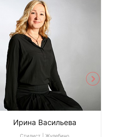
Ирина Васильева
Юл
Стилист | Жулебино
С