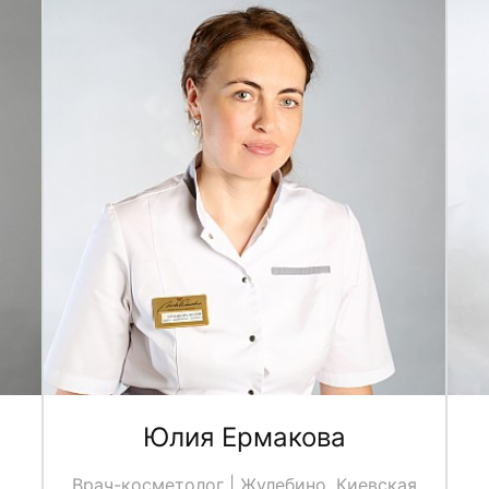
Юлия Ермакова
Врач-косметолог | Жулебино, Киевская