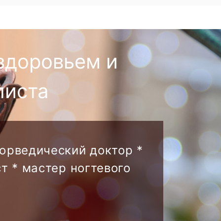
здоровьем и
листа
аюрведический доктор *
т * мастер ногтевого