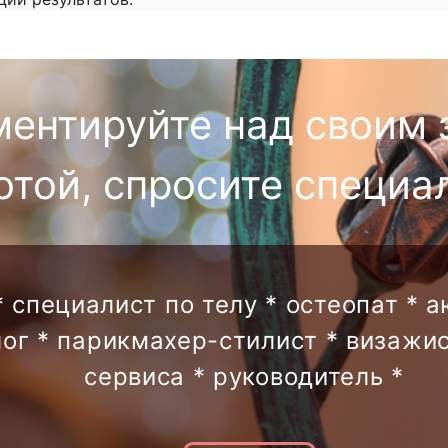
ментируйте над своим 
отой, спросите специа
* специалист по телу * остеопат * 
лог * парикмахер-стилист * визажис
сервиса * руководитель *