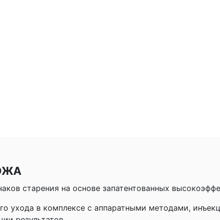
КОЖА
наков старения на основе запатентованных высокоэфф
го ухода в комплексе с аппаратными методами, инъек
ции результатов.