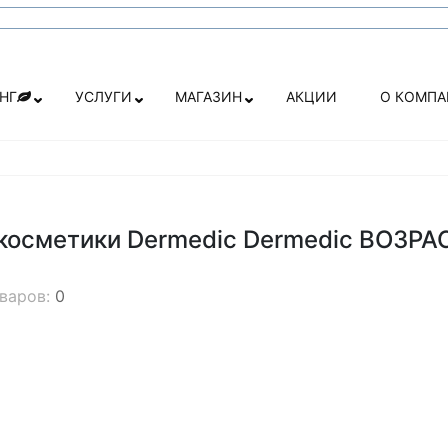
НГ
УСЛУГИ
МАГАЗИН
АКЦИИ
О КОМП
 косметики Dermedic Dermedic ВОЗ
оваров:
0