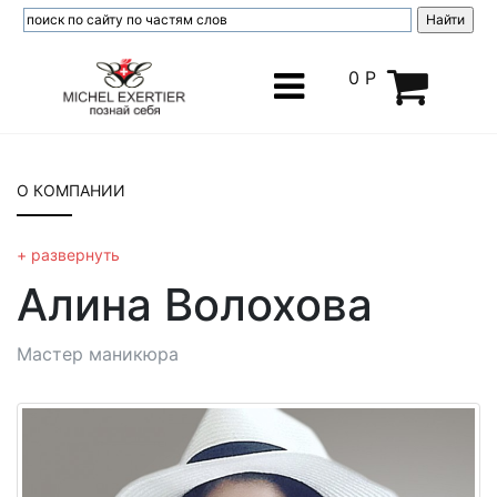
0 Р
О КОМПАНИИ
контакты
+ развернуть
наши салоны
Алина Волохова
события
специалисты
Мастер маникюра
статьи о здоровье
партнеры
отзывы
вакансии