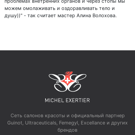
проблемах внетренних органов и через стопы мы
можем омолаживать и оздоравливать тело и
душу))" - так считает мастер Алина Волохова.
Сеть салонов красоты и официальный партнер
Guinot, Ultraceuticals, Femegyl, Excellance и других
брендов