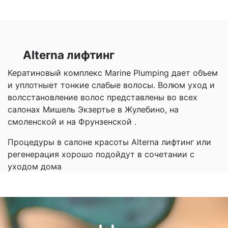
биоревитализация
регенерация
лифтинг
+ линии
лицо - солнцезащита
лицо - b-doses
маски для лица
комплекс для тела
наборы
тело —молодость и упругость
Peclavus
ламинирование
филлер
детокс
лицо - очищение
тело - бифазный уход
мужская линия
солнечная линия
тело — здоровье кожи
podocare
podomed
pododiabetic
hand
+ линии
стайлинг
тело - очищение
тело - серумы
очищение
тело —похудение тело
Femegyl
wellness
basic
special
sports
тело - маски
тело - средства sos
пигментация
Alterna лифтинг
Fabuloso
gentleman
peclasanus
eco sense
наборы Time Of Joy
поддержание цвета
Кератиновый комплекс Marine Plumping дает объем
VedaBiotica
похудение
и уплотныет тонкие слабые волосы. Волюм уход и
Masters colors
сыворотки
волсстановление волос представлены во всех
La Ric
салонах Мишель Экзертье в Жулебино, на
уход за ногами
смоленской и на Фрунзенской .
AURA CHAKE
уход за руками
Smith and Cult
уход за телом
Процедуры в салоне красоты Alterna лифтинг или
Лаки для ногтей
регенерация хорошо подойдут в сочетании с
+ линии
уходом дома
SmartBee