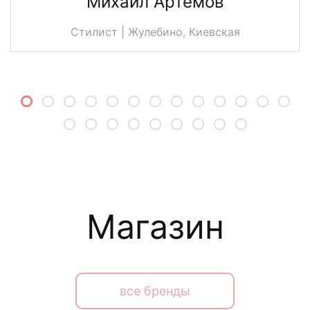
Михаил Артемов
Стилист | Жулебино, Киевская
Магазин
все бренды