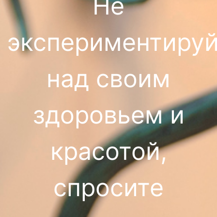
Не
экспериментируй
над своим
здоровьем и
красотой,
спросите