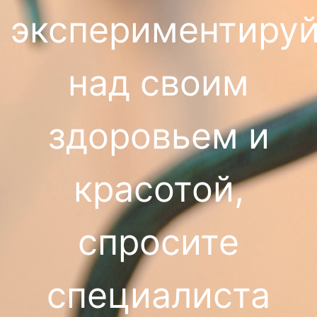
экспериментируй
над своим
здоровьем и
красотой,
спросите
специалиста