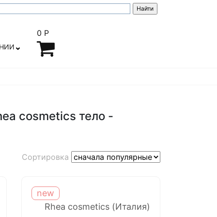
0 Р
АНИИ
ea cosmetics тело -
Сортировка
new
Rhea cosmetics (Италия)