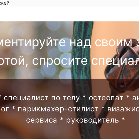
ожей
ментируйте над своим 
отой, спросите специа
* специалист по телу * остеопат * 
лог * парикмахер-стилист * визажис
сервиса * руководитель *