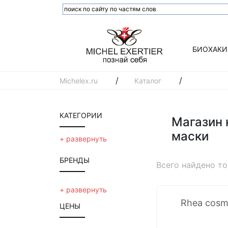
БИОХАКИ
/
/
Michelex.ru
Каталог
КАТЕГОРИИ
Магазин 
маски
шампунь
+ развернуть
calecim лидер в
БРЕНДЫ
технологии
Всего найдено т
стволовых
клеток
Novacutan
+ развернуть
emansi
Rhea cosm
Inclip
ЦЕНЫ
kydra le salon hair
OPALIS
care