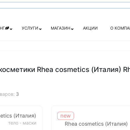
НГ
УСЛУГИ
МАГАЗИН
АКЦИИ
О КОМП
косметики Rhea cosmetics (Италия) Rh
оваров:
3
etics (Италия)
new
тело - маски
Rhea cosmetics (Италия)