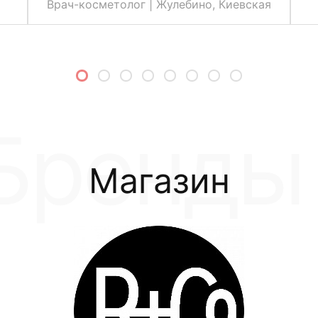
Врач-косметолог | Жулебино, Киевская
Магазин