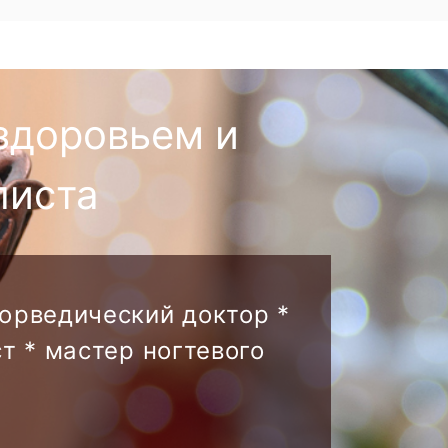
здоровьем и
листа
аюрведический доктор *
т * мастер ногтевого