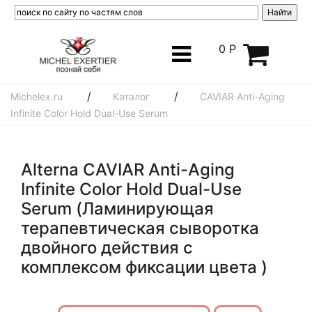
0 Р
/
/
Michelex.ru
Каталог
CAVIAR Anti-Aging
Infinite Color Hold Dual-Use Serum
Alterna CAVIAR Anti-Aging
Infinite Color Hold Dual-Use
Serum (Ламинирующая
терапевтическая сыворотка
двойного действия с
комплексом фиксации цвета )