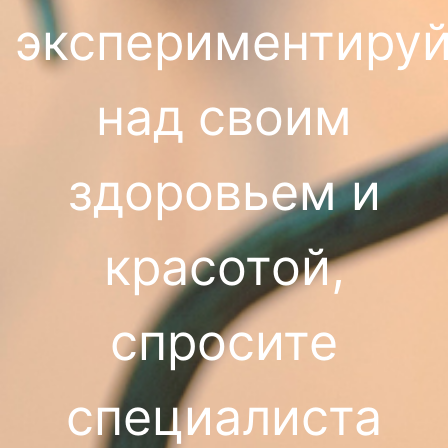
экспериментируй
над своим
здоровьем и
красотой,
спросите
специалиста