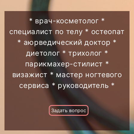
* врач-косметолог *
специалист по телу * остеопат
* аюрведический доктор *
диетолог * трихолог *
парикмахер-стилист *
визажист * мастер ногтевого
сервиса * руководитель *
Задать вопрос