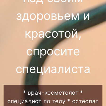
здоровьем и
красотой,
спросите
специалиста
* врач-косметолог *
специалист по телу * остеопат