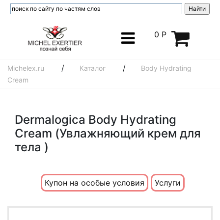
0 Р
/
/
Michelex.ru
Каталог
Body Hydrating
Cream
Dermalogica Body Hydrating
Cream (Увлажняющий крем для
тела )
Купон на особые условия
Услуги