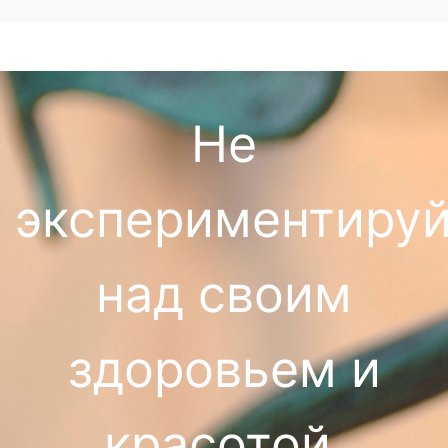
Не
экспериментируй
над своим
здоровьем и
красотой,