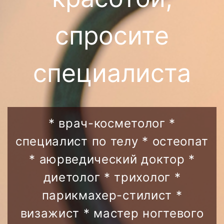
спросите
специалиста
* врач-косметолог *
специалист по телу * остеопат
* аюрведический доктор *
диетолог * трихолог *
парикмахер-стилист *
визажист * мастер ногтевого