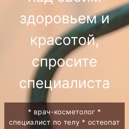
здоровьем и
красотой,
спросите
специалиста
* врач-косметолог *
специалист по телу * остеопат