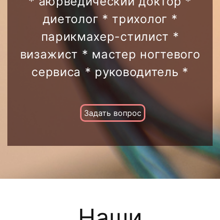
* аюрведический доктор *
диетолог * трихолог *
парикмахер-стилист *
визажист * мастер ногтевого
сервиса * руководитель *
Задать вопрос
Наши