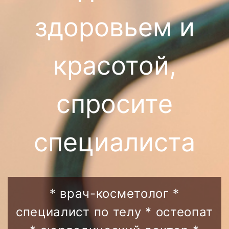
здоровьем и
красотой,
спросите
специалиста
* врач-косметолог *
специалист по телу * остеопат