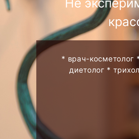
Не экспери
крас
* врач-косметолог 
диетолог * трихо