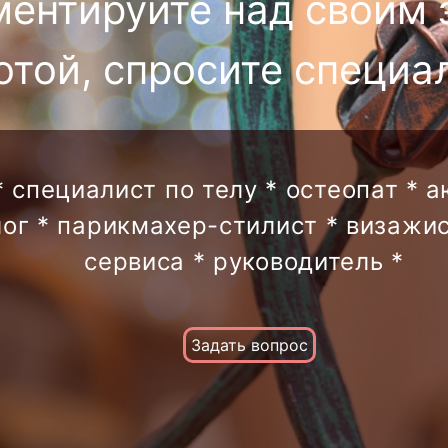
ментируйте над своим 
отой, спросите специа
* специалист по телу * остеопат * 
лог * парикмахер-стилист * визажис
сервиса * руководитель *
Задать вопрос