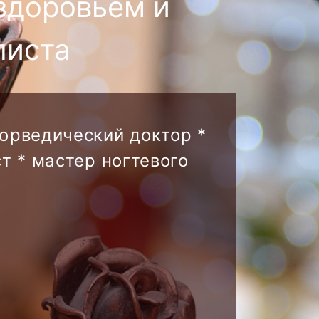
здоровьем и
листа
аюрведический доктор *
т * мастер ногтевого