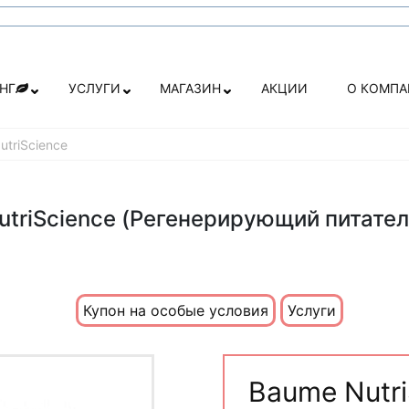
НГ
УСЛУГИ
МАГАЗИН
АКЦИИ
О КОМП
utriScience
utriScience (Регенерирующий питател
Купон на особые условия
Услуги
Baume Nutri