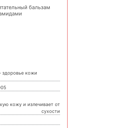
тательный бальзам
рамидами
— здоровье кожи
005
хую кожу и излечивает от
сухости