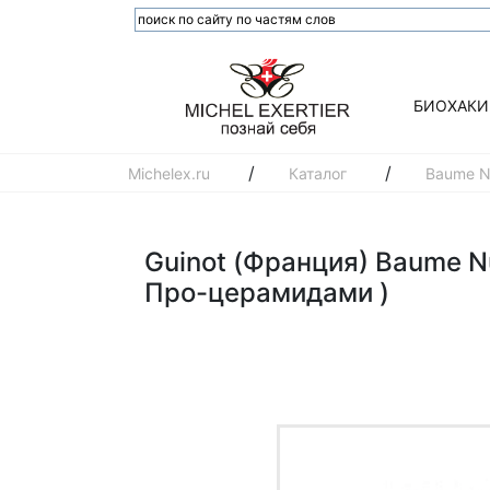
БИОХАКИ
/
/
Michelex.ru
Каталог
Baume N
Guinot (Франция) Baume N
Про-церамидами )