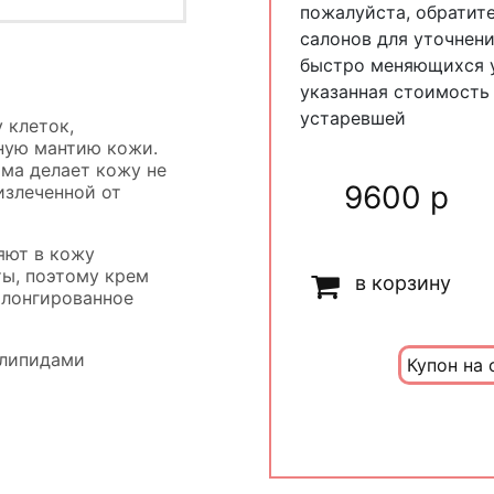
пожалуйста, обратит
салонов для уточнени
быстро меняющихся у
указанная стоимость
устаревшей
 клеток,
ную мантию кожи.
ама делает кожу не
9600 р
излеченной от
яют в кожу
ты, поэтому крем
в корзину
олонгированное
 липидами
Купон на 