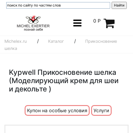
0 Р
/
/
Michelex.ru
Каталог
Прикосновение
шелка
Kypwell Прикосновение шелка
(Моделирующий крем для шеи
и декольте )
Купон на особые условия
Услуги