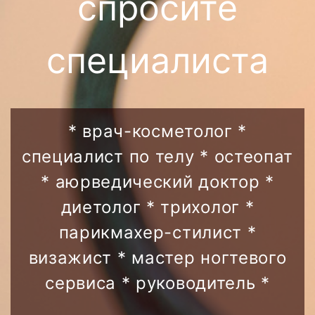
спросите
специалиста
* врач-косметолог *
специалист по телу * остеопат
* аюрведический доктор *
диетолог * трихолог *
парикмахер-стилист *
визажист * мастер ногтевого
сервиса * руководитель *