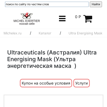
0 Р
/
/
Michelex.ru
Каталог
Ultra Energising Mask
Ultraceuticals (Австралия) Ultra
Energising Mask (Ультра
энергетическая маска )
Купон на особые условия
Услуги