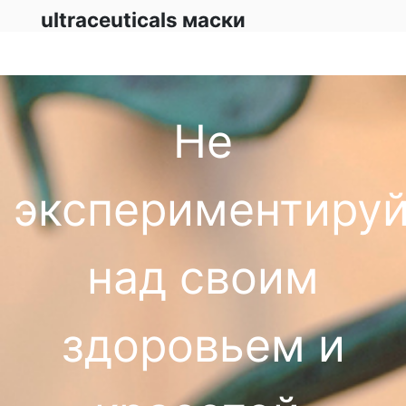
ultraceuticals маски
Не
экспериментируй
над своим
здоровьем и