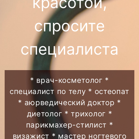
красотой,
спросите
специалиста
* врач-косметолог *
специалист по телу * остеопат
* аюрведический доктор *
диетолог * трихолог *
парикмахер-стилист *
визажист * мастер ногтевого