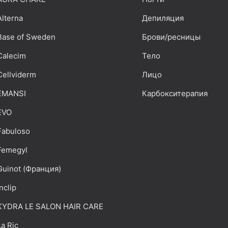
Alterna
Депиляция
Base of Sweden
Брови/ресницы
Calecim
Тело
Cellviderm
Лицо
EMANSI
Карбокситерапия
EVO
Fabuloso
Femegyl
Guinot (Франция)
Inclip
KYDRA LE SALON HAIR CARE
La Ric