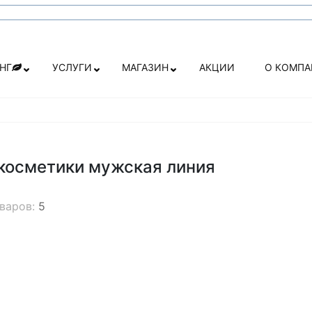
НГ
УСЛУГИ
МАГАЗИН
АКЦИИ
О КОМП
косметики мужская линия
оваров:
5