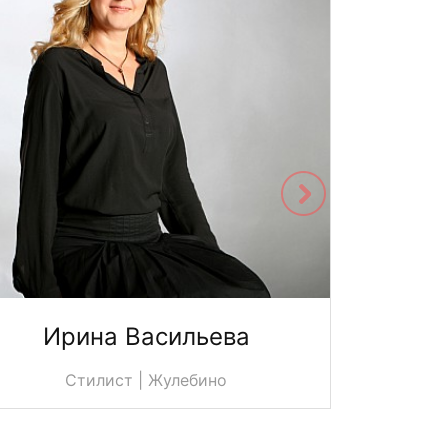
Ирина Васильева
Юл
Стилист | Жулебино
С