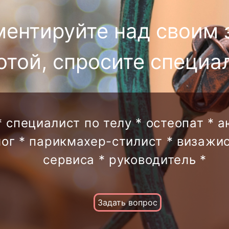
ментируйте над своим 
отой, спросите специа
* специалист по телу * остеопат * 
лог * парикмахер-стилист * визажис
сервиса * руководитель *
Задать вопрос