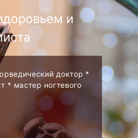
здоровьем и
листа
аюрведический доктор *
т * мастер ногтевого