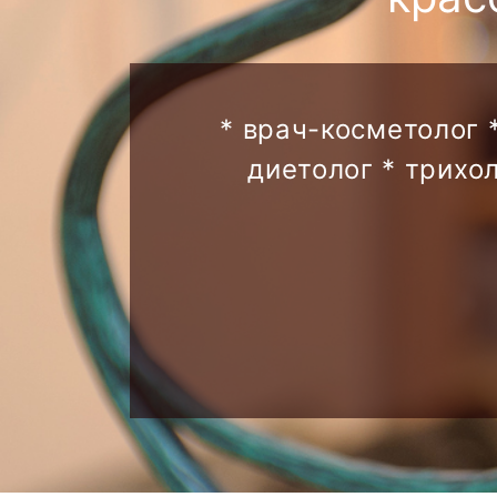
* врач-косметолог 
диетолог * трихо