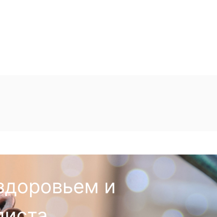
здоровьем и
листа