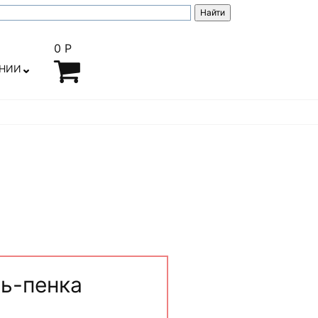
0 Р
АНИИ
ль-пенка