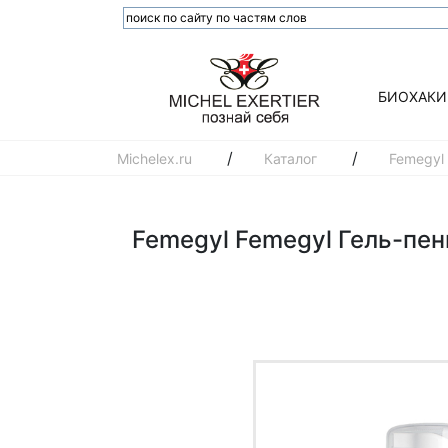
БИОХАКИ
/
/
Michelex.ru
Каталог
Femegyl
Femegyl Femegyl Гель-пен