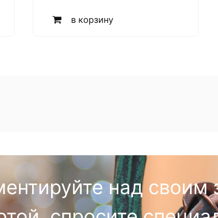
в корзину
ментируйте над своим 
отой, спросите специа