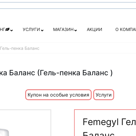
НГ
УСЛУГИ
МАГАЗИН
АКЦИИ
О КОМП
 Гель-пенка Баланс
ка Баланс (Гель-пенка Баланс )
Купон на особые условия
Услуги
Femegyl Ге
Баланс