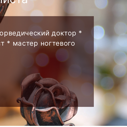
аюрведический доктор *
т * мастер ногтевого