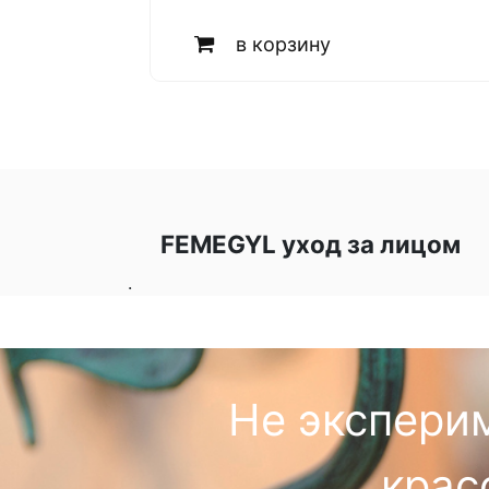
в корзину
FEMEGYL уход за лицом
.
Не экспери
крас