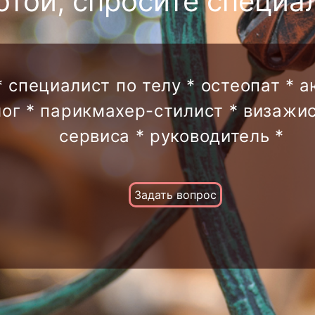
отой, спросите специа
* специалист по телу * остеопат * 
лог * парикмахер-стилист * визажис
сервиса * руководитель *
Задать вопрос