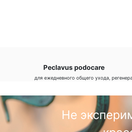
Peclavus podocare
для ежедневного общего ухода, регенер
Не экспери