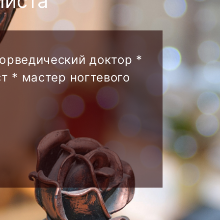
листа
аюрведический доктор *
т * мастер ногтевого