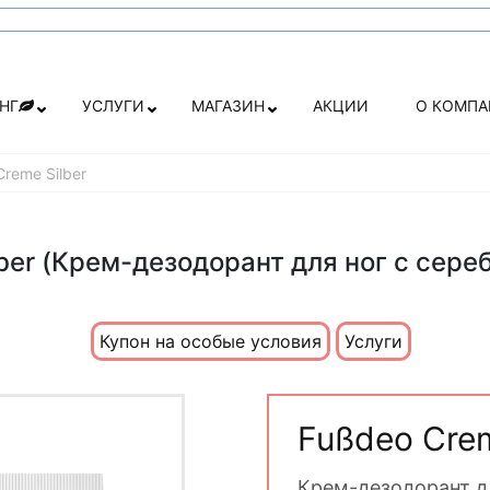
НГ
УСЛУГИ
МАГАЗИН
АКЦИИ
О КОМП
reme Silber
ber (Крем-дезодорант для ног с сере
Купон на особые условия
Услуги
Fußdeo Crem
Крем-дезодорант д