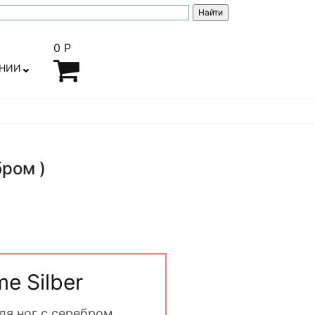
0 Р
АНИИ
бром )
e Silber
ля ног с серебром