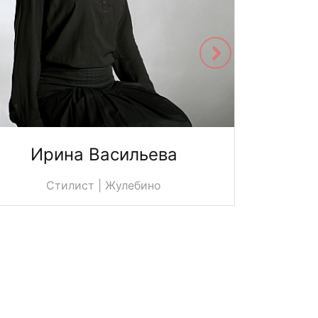
Ирина Васильева
Юл
Стилист | Жулебино
С