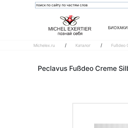
БИОХАКИ
/
/
Michelex.ru
Каталог
Fußdeo C
Peclavus Fußdeo Creme Sil