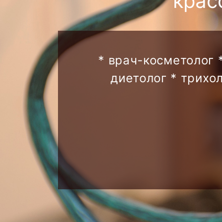
крас
* врач-косметолог 
диетолог * трихо