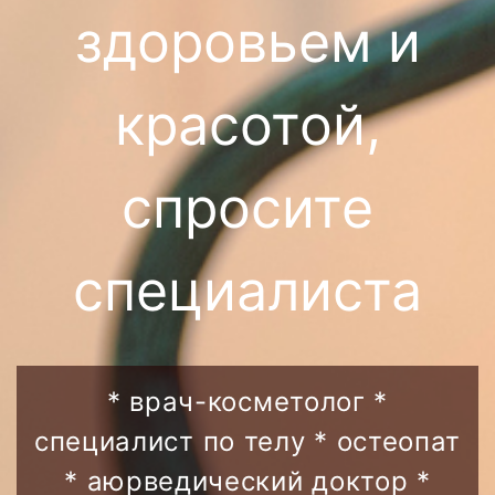
здоровьем и
красотой,
спросите
специалиста
* врач-косметолог *
специалист по телу * остеопат
* аюрведический доктор *