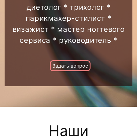
диетолог * трихолог *
парикмахер-стилист *
визажист * мастер ногтевого
сервиса * руководитель *
Задать вопрос
Наши