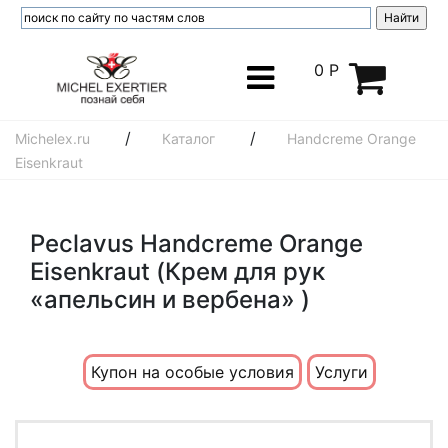
0 Р
/
/
Michelex.ru
Каталог
Handcreme Orange
Eisenkraut
Peclavus Handcreme Orange
Eisenkraut (Крем для рук
«апельсин и вербена» )
Купон на особые условия
Услуги