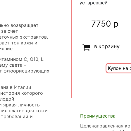
устаревшей
7750 р
льно возвращает
за счет
точных экстрактов.
вает тон кожи и
в корзину
ияние.
тамином С, Q10, L
ему света -
Купон на 
кт флюорисцирующих
тана в Италии
 история которого
олодой
 яркая личность -
сшил платье для кожи
Преимущества
 требований и
Целенаправленная ко