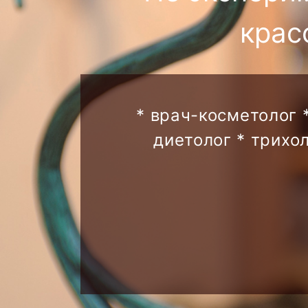
крас
* врач-косметолог 
диетолог * трихо