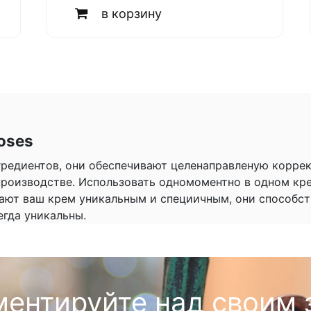
в корзину
oses
нгредиентов, они обеспечивают целенаправленую корре
роизводстве. Использовать одномоментно в одном кре
елают ваш крем уникальным и специичным, они способс
егда уникальны.
ментируйте над своим 