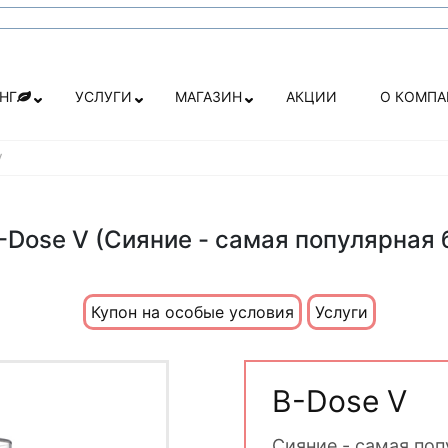
НГ
УСЛУГИ
МАГАЗИН
АКЦИИ
О КОМП
V
-Dose V (Сияние - самая популярная 
Купон на особые условия
Услуги
B-Dose V
Сияние - самая поп