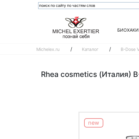
БИОХАКИ
/
/
Michelex.ru
Каталог
B-Dose 
Rhea cosmetics (Италия) B
new