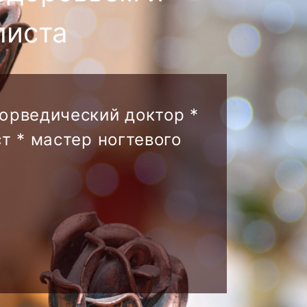
листа
аюрведический доктор *
т * мастер ногтевого