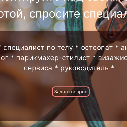
отой, спросите специа
* специалист по телу * остеопат * 
лог * парикмахер-стилист * визажис
сервиса * руководитель *
Задать вопрос