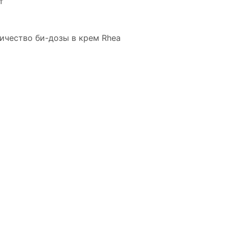
т
ичество би-дозы в крем Rhea