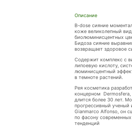
Описание
B-dose сияние момента
коже великолепный вид 
биолюминисцентных цве
Бидоза сияние выравни
возвращает здоровое с
Содержит комплекс с ви
липоевую кислоту, сист
люминисцентный эффе
в темноте растений.
Рея косметика разрабо
концерном Dermosfera,
длится более 30 лет. М
прогрессивный ученый и
Gianmarco Alfonso, он 
по фасону современных
тенденций