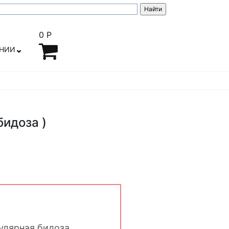
0 Р
АНИИ
бидоза )
new
улярная бидоза