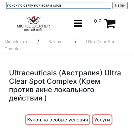
0 Р
/
/
Michelex.ru
Каталог
Ultra Clear Spot
Complex
Ultraceuticals (Австралия) Ultra
Clear Spot Complex (Крем
против акне локального
действия )
Купон на особые условия
Услуги