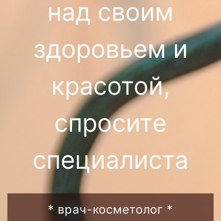
над своим
здоровьем и
красотой,
спросите
специалиста
* врач-косметолог *