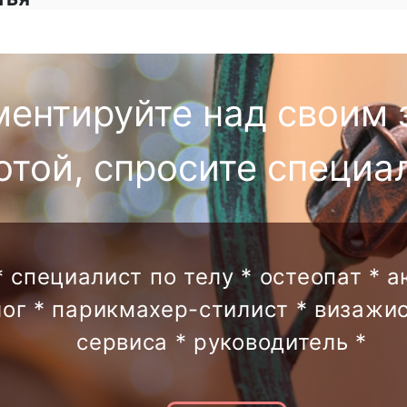
ментируйте над своим 
отой, спросите специа
* специалист по телу * остеопат * 
лог * парикмахер-стилист * визажис
сервиса * руководитель *