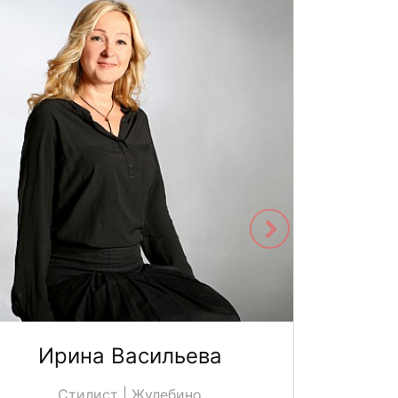
Ирина Васильева
Юл
Стилист | Жулебино
С