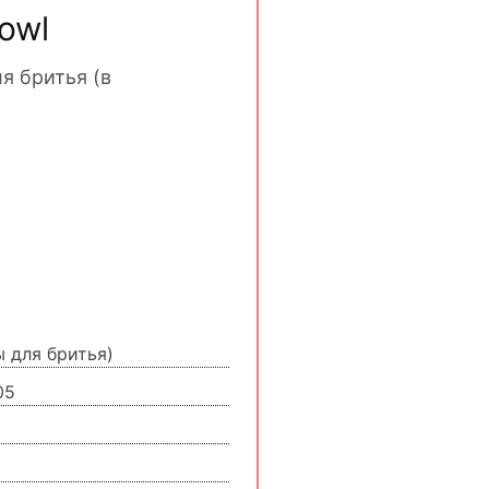
owl
я бритья (в
ы для бритья)
05