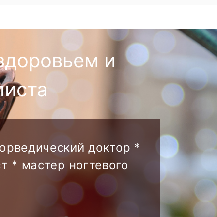
здоровьем и
листа
аюрведический доктор *
т * мастер ногтевого