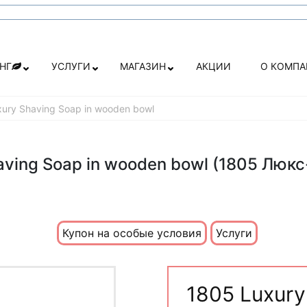
НГ
УСЛУГИ
МАГАЗИН
АКЦИИ
О КОМП
ury Shaving Soap in wooden bowl
Shaving Soap in wooden bowl (1805 Люк
Купон на особые условия
Услуги
1805 Luxury