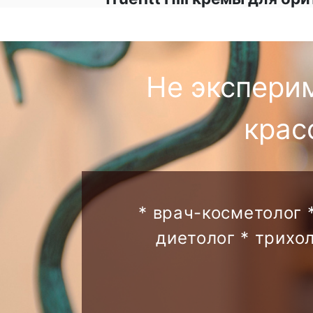
Не экспери
крас
* врач-косметолог 
диетолог * трихо