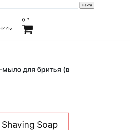
0 Р
АНИИ
с-мыло для бритья (в
 Shaving Soap