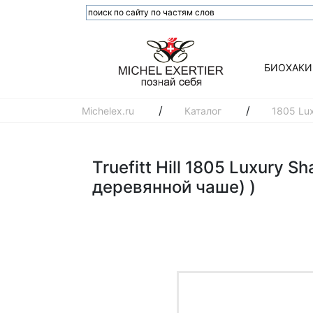
БИОХАКИ
/
/
Michelex.ru
Каталог
1805 Lux
Truefitt Hill 1805 Luxury 
деревянной чаше) )