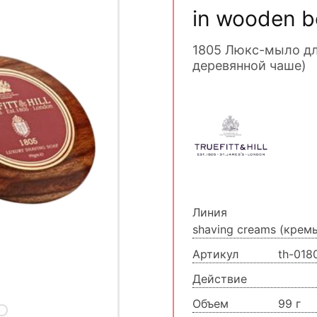
in wooden b
1805 Люкс-мыло дл
деревянной чаше)
Линия
shaving creams (крем
Артикул
th-018
Действие
Объем
99 г