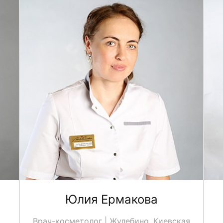
Юлия Ермакова
Врач-косметолог | Жулебино, Киевская