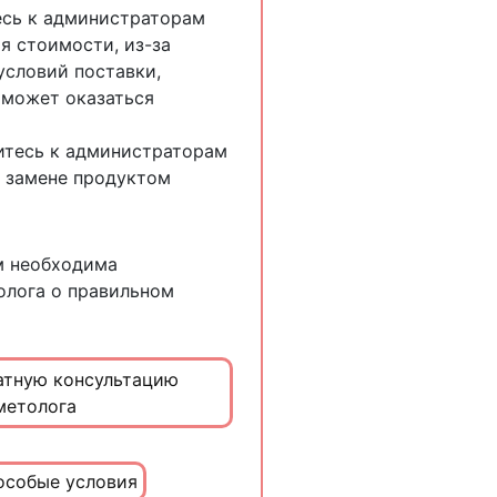
есь к администраторам
я стоимости, из-за
словий поставки,
 может оказаться
титесь к администраторам
 замене продуктом
м необходима
олога о правильном
атную консультацию
метолога
особые условия