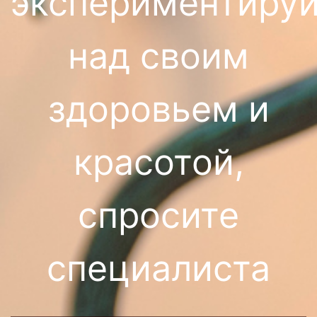
экспериментируй
над своим
здоровьем и
красотой,
спросите
специалиста