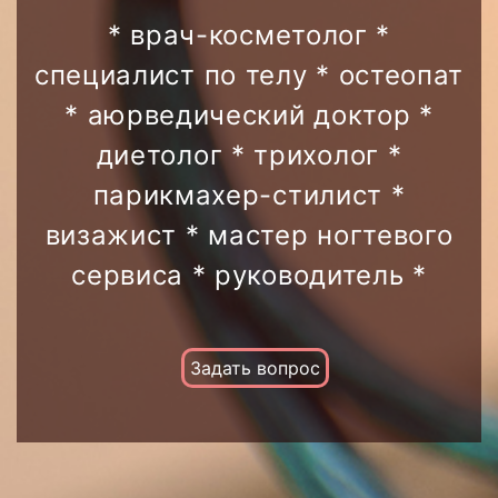
* врач-косметолог *
специалист по телу * остеопат
* аюрведический доктор *
диетолог * трихолог *
парикмахер-стилист *
визажист * мастер ногтевого
сервиса * руководитель *
Задать вопрос