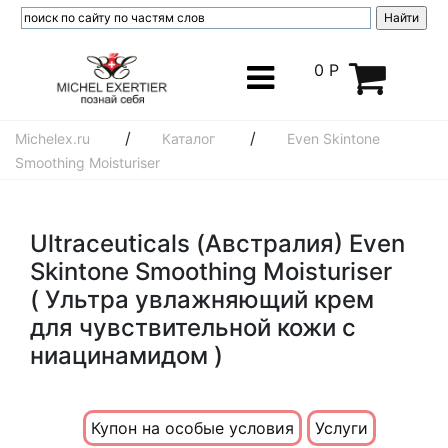
0 Р
/
/
Michelex.ru
Каталог
Even Skintone
Smoothing Moisturiser
Ultraceuticals (Австралия) Even
Skintone Smoothing Moisturiser
( Ультра увлажняющий крем
для чувствительной кожи с
ниацинамидом )
Купон на особые условия
Услуги