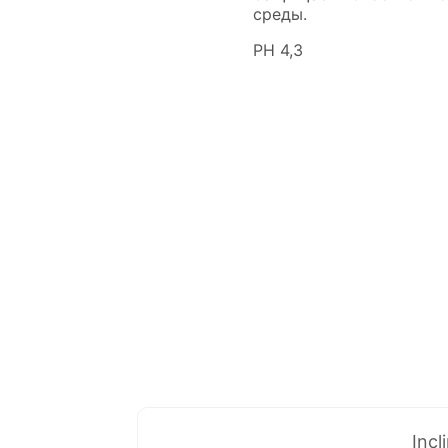
среды.
РН 4,3
Incl