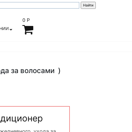
0 Р
АНИИ
ода за волосами )
ондиционер
жедневного ухода за