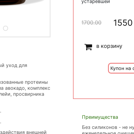
устаревшей
1550
1700.00
в корзину
й уход для
Купон на 
изованные протеины
а авокадо, комплекс
лейи, просвирника
.
Преимущества
.
Без силиконов - не 
здействия внешней
еженедельное очище