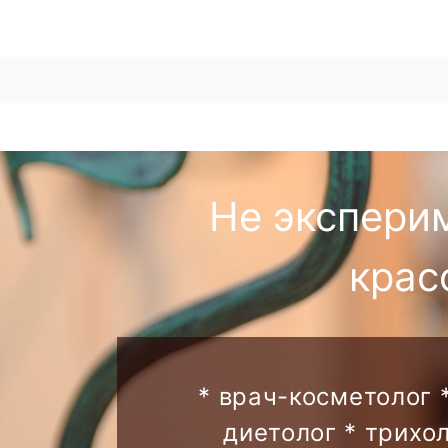
Не экспери
крас
* врач-косметолог 
диетолог * трихо