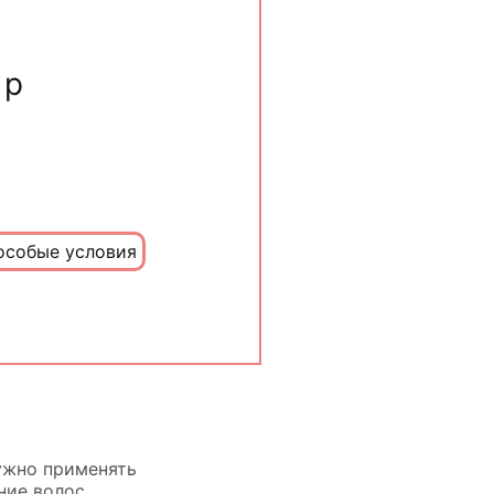
 р
особые условия
нужно применять
ние волос