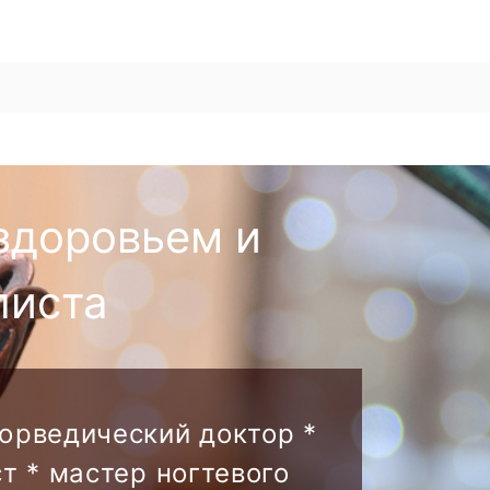
здоровьем и
листа
аюрведический доктор *
т * мастер ногтевого