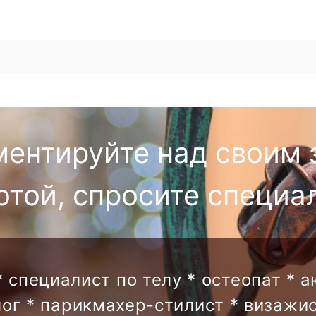
ментируйте над своим 
отой, спросите специа
* специалист по телу * остеопат * 
лог * парикмахер-стилист * визажис