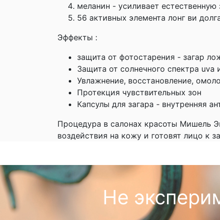
меланин - усиливает естественную
56 активных элемента лонг ви долг
Эффекты :
защита от фотостарения - загар л
Защита от солнечного спектра uva и
Увлажнение, восстановление, омол
Протекция чувствительных зон
Капсулы для загара - внутренняя а
Процедура в салонах красоты Мишель Эк
воздействия на кожу и готовят лицо к з
Не экспери