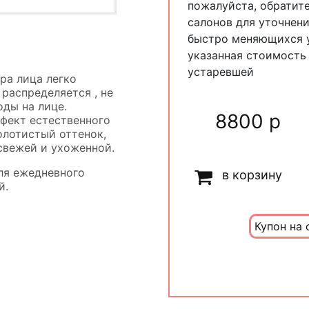
пожалуйста, обратит
салонов для уточнени
быстро меняющихся у
указанная стоимость
устаревшей
ра лица легко
 распределяется , не
оды на лице.
8800 р
фект естественного
золотистый оттенок,
свежей и ухоженной.
ля ежедневного
в корзину
й.
Купон на 