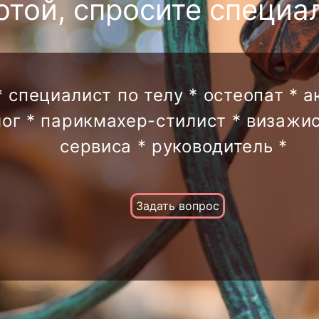
отой, спросите специа
* специалист по телу * остеопат * 
лог * парикмахер-стилист * визажис
сервиса * руководитель *
Задать вопрос