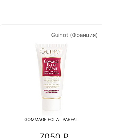
Guinot (Франция)
GOMMAGE ECLAT PARFAIT
LAI
7050 P