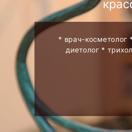
крас
* врач-косметолог 
диетолог * трихо