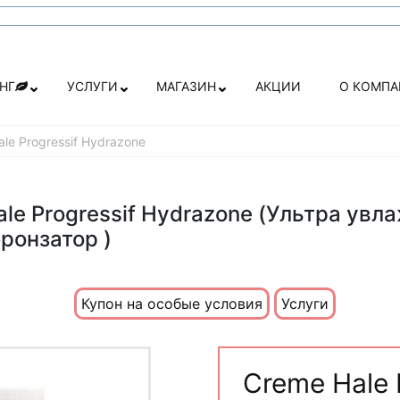
НГ
УСЛУГИ
МАГАЗИН
АКЦИИ
О КОМП
le Progressif Hydrazone
ale Progressif Hydrazone (Ультра ув
ронзатор )
Купон на особые условия
Услуги
Creme Hale 