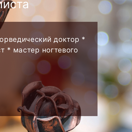
листа
аюрведический доктор *
т * мастер ногтевого