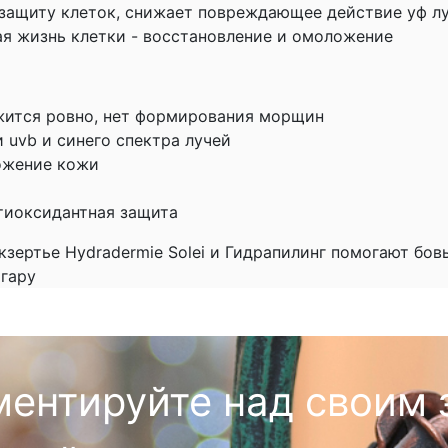
 защиту клеток, снижает повреждающее действие уф лу
ая жизнь клетки - восстановление и омоложение
ожится ровно, нет формирования морщин
 uvb и синего спектра лучей
ожение кожи
нтиоксидантная защита
зертье Hydradermie Solei и Гидрапилинг помогают бов
агару
ментируйте над своим 