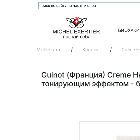
БИОХАКИ
/
/
Michelex.ru
Каталог
Creme Ha
Guinot (Франция) Creme H
тонирующим эффектом - б