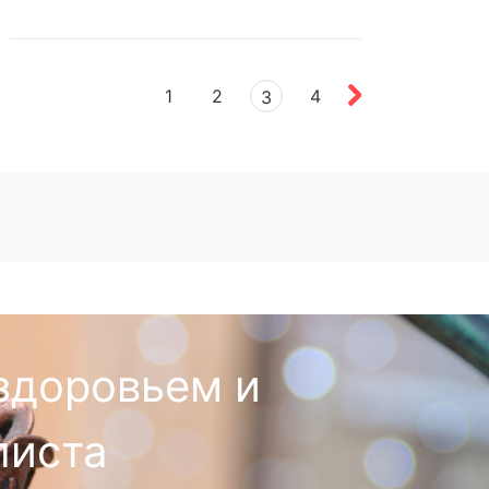
1
2
4
3
здоровьем и
листа