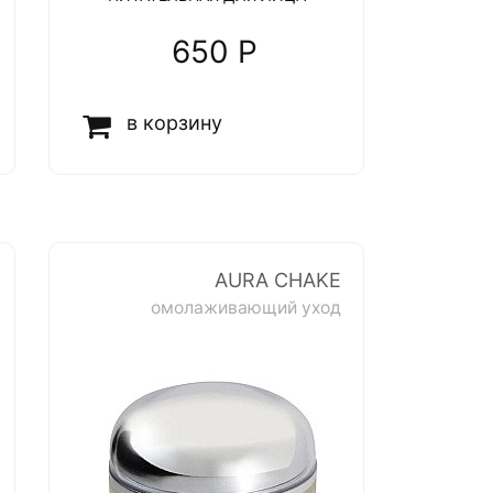
650 P
в корзину
AURA CHAKE
омолаживающий уход