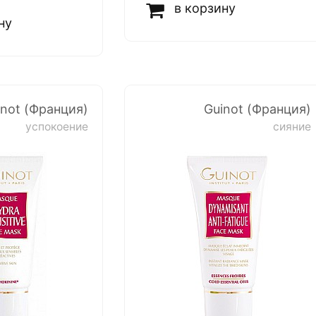
в корзину
ну
inot (Франция)
Guinot (Франция)
успокоение
сияние