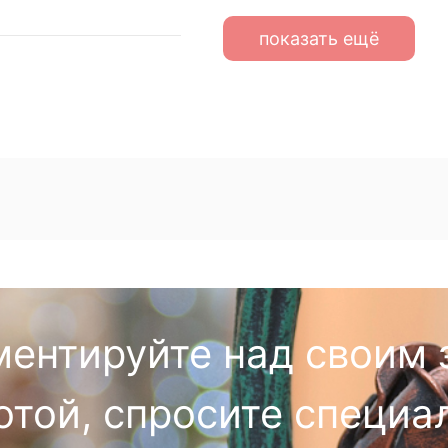
показать ещё
ментируйте над своим 
отой, спросите специа