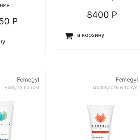
НИЯ.
8400 P
50 P
в корзину
ну
Femegyl
Femegyl
уход за лицом
молодость и тонус