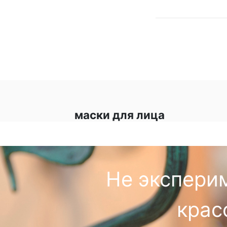
маски для лица
Не экспери
крас