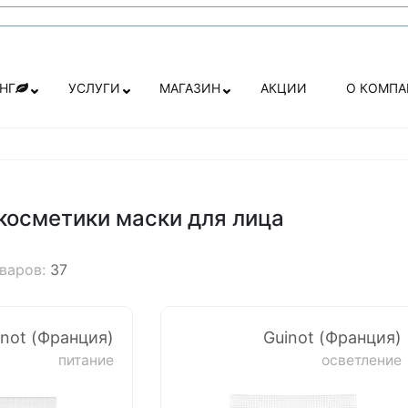
НГ
УСЛУГИ
МАГАЗИН
АКЦИИ
О КОМП
косметики маски для лица
оваров:
37
inot (Франция)
Guinot (Франция)
питание
осветление