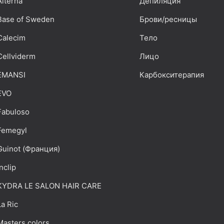
Alterna
Депиляция
Base of Sweden
Брови/ресницы
Calecim
Тело
Cellviderm
Лицо
EMANSI
Карбокситерапия
EVO
Fabuloso
Femegyl
Guinot (Франция)
Inclip
KYDRA LE SALON HAIR CARE
La Ric
Masters colors