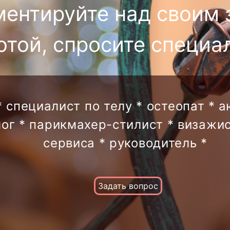
ментируйте над своим 
отой, спросите специа
* специалист по телу * остеопат * 
лог * парикмахер-стилист * визажис
сервиса * руководитель *
Задать вопрос