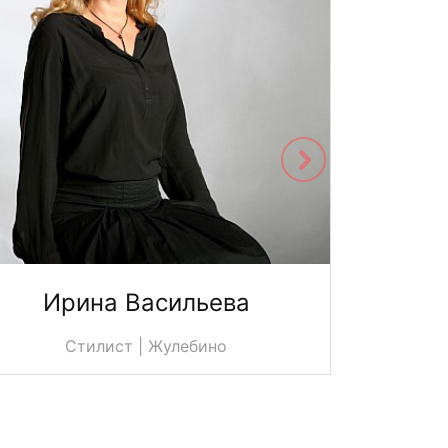
Ирина Васильева
Юл
Стилист | Жулебино
С