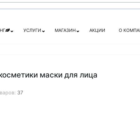
НГ
УСЛУГИ
МАГАЗИН
АКЦИИ
О КОМП
косметики маски для лица
оваров:
37