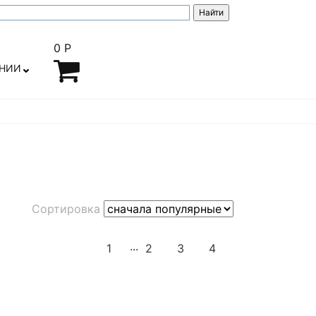
0 Р
АНИИ
Сортировка
...
1
2
3
4