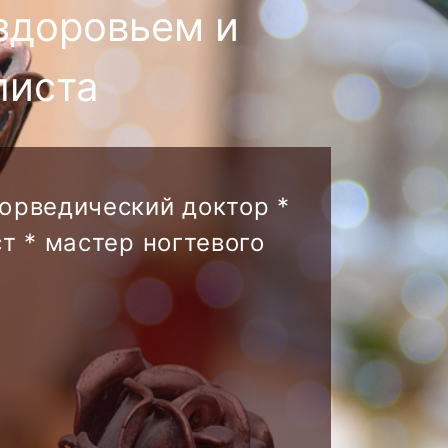
здоровьем и
листа
аюрведический доктор *
т * мастер ногтевого