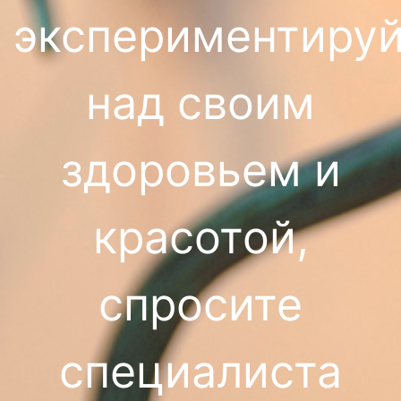
экспериментируй
над своим
здоровьем и
красотой,
спросите
специалиста