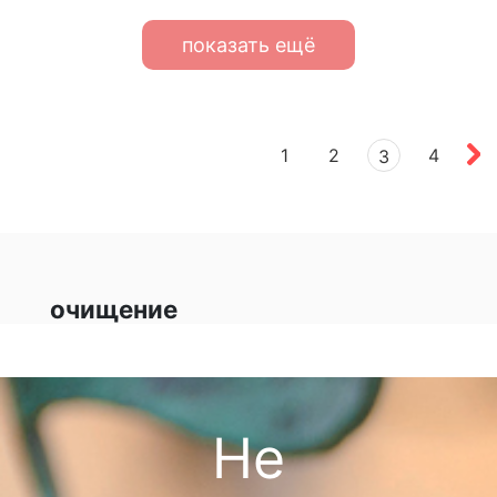
показать ещё
1
2
4
3
очищение
Не