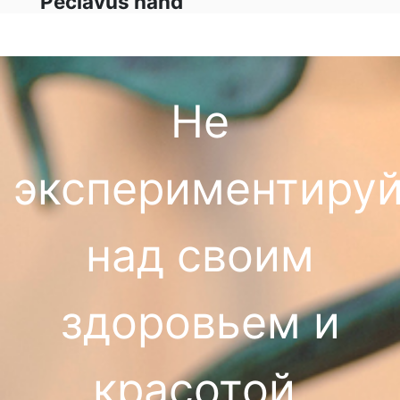
Peclavus hand
Не
экспериментируй
над своим
здоровьем и
красотой,