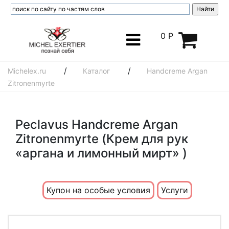
0 Р
/
/
Michelex.ru
Каталог
Handcreme Argan
Zitronenmyrte
Peclavus Handcreme Argan
Zitronenmyrte (Крем для рук
«аргана и лимонный мирт» )
Купон на особые условия
Услуги