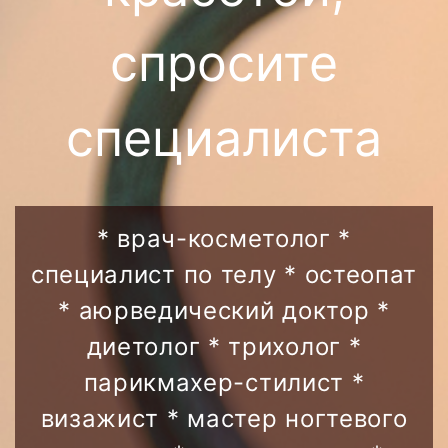
спросите
специалиста
* врач-косметолог *
специалист по телу * остеопат
* аюрведический доктор *
диетолог * трихолог *
парикмахер-стилист *
визажист * мастер ногтевого