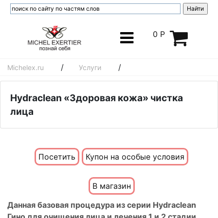
0 Р
/
/
Michelex.ru
Услуги
Hydraclean «Здоровая кожа» чистка
лица
Посетить
Купон на особые условия
В магазин
Данная базовая процедура из серии Hydraclean
Гино для очищения лица и лечения 1 и 2 стадии