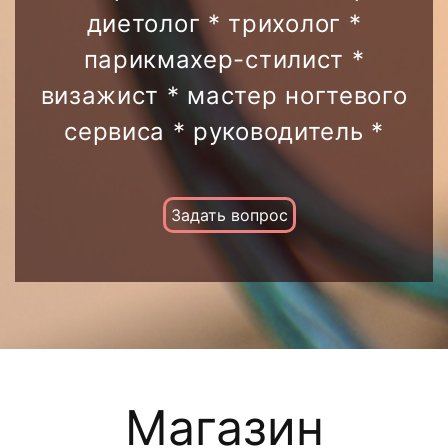
коррекция перманентного макияжа
диетолог * трихолог *
парикмахер-стилист *
визажист * мастер ногтевого
сервиса * руководитель *
Задать вопрос
Магазин