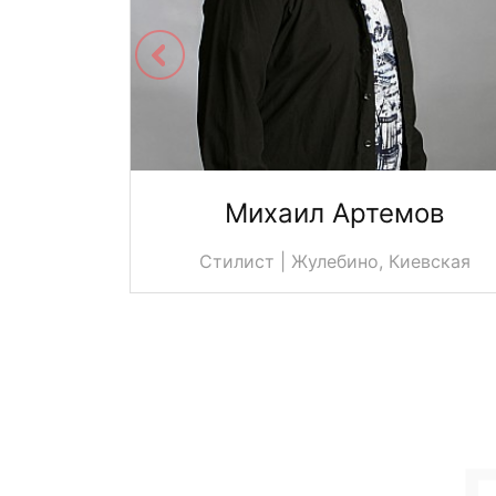
ва
Михаил Артемов
кая
Стилист | Жулебино, Киевская