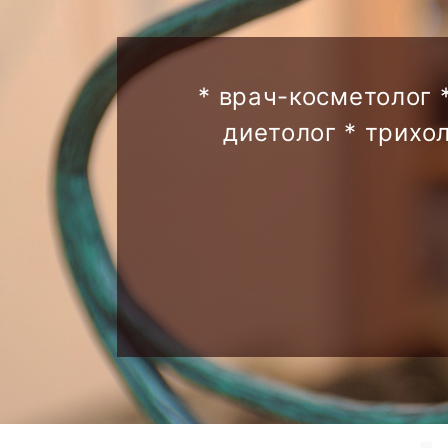
* врач-косметолог 
диетолог * трихо