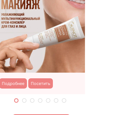
крашивание волос Kydra
Подробне
Подробнее
Посетить
Индивидуальное окрашивание воло
макияж