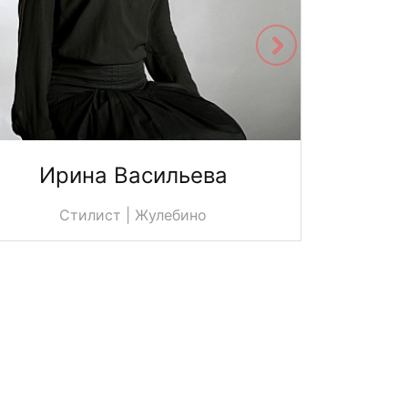
Ирина Васильева
Юл
Стилист | Жулебино
С