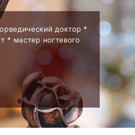
аюрведический доктор *
т * мастер ногтевого