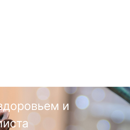
пигментом
мимических морщин
коррекция перманентного
макияжа тайм – тату
полуперманентное
окрашивание ресниц
коррекция перманентного
макияжа
здоровьем и
листа