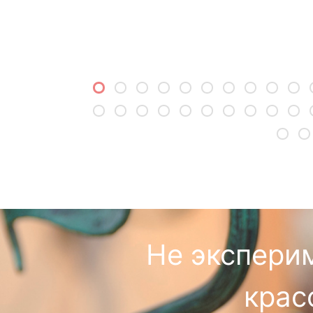
Не экспери
крас