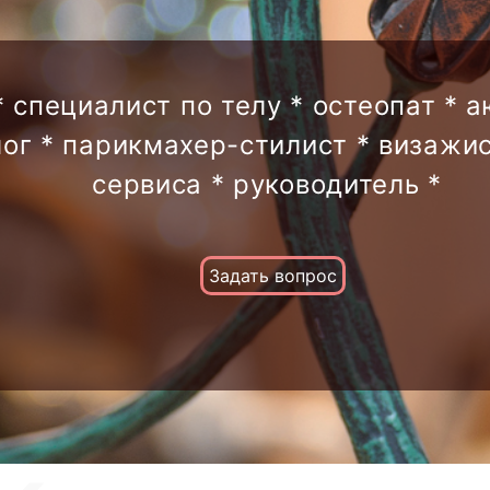
* специалист по телу * остеопат * 
лог * парикмахер-стилист * визажис
сервиса * руководитель *
Задать вопрос