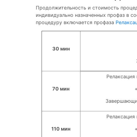
Продолжительность и стоимость процед
индивидуально назначенных профаз в со
процедуру включается профаза
Релакса
30 мин
Релаксация
70 мин
Подробнее
Посетить
ть
Завершающи
Релаксация
110 мин