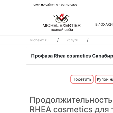
БИОХАКИ
/
/
Michelex.ru
Услуги
Профаза Rhea cosmetics Скрабир
Посетить
Купон н
Продолжительность
RHEA cosmetics для 