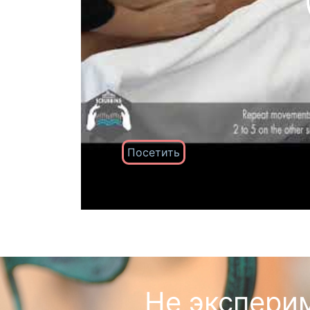
Посетить
Не экспери