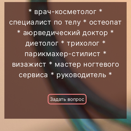
тайм – тату
полуперманентное окрашивание
* врач-косметолог *
ресниц
специалист по телу * остеопат
коррекция перманентного макияжа
* аюрведический доктор *
диетолог * трихолог *
парикмахер-стилист *
визажист * мастер ногтевого
сервиса * руководитель *
Задать вопрос