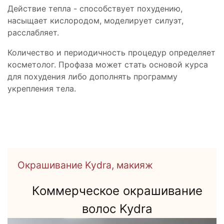
Действие тепла - способствует похудению,
насыщает кислородом, моделирует силуэт,
расслабляет.
Количество и периодичность процедур определяет
косметолог. Профаза может стать основой курса
для похудения либо дополнять программу
укрепления тела.
Окрашивание волос Kydra
Окрашивание Kydra, макияж
Индивидуальное окрашивание
Коммерческое окрашивание
волос Kydra, Дневной макияж
волос Kydra