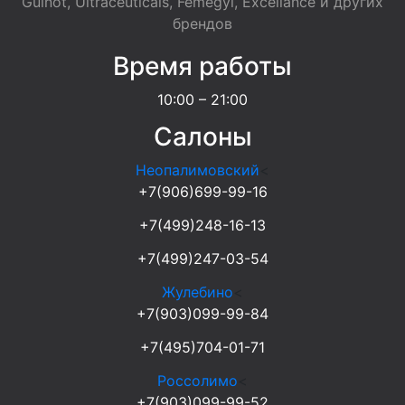
Guinot, Ultraceuticals, Femegyl, Excellance и других
брендов
Время работы
10:00 – 21:00
Салоны
Неопалимовский
<
+7(906)699-99-16
+7(499)248-16-13
+7(499)247-03-54
Жулебино
<
+7(903)099-99-84
+7(495)704-01-71
Россолимо
<
+7(903)099-99-52