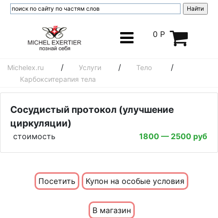
0 Р
/
/
/
Michelex.ru
Услуги
Тело
Карбокситерапия тела
Сосудистый протокол (улучшение
циркуляции)
стоимость
1800 — 2500 руб
Посетить
Купон на особые условия
В магазин