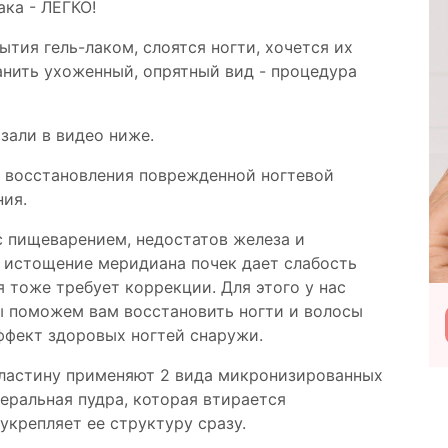
ака - ЛЕГКО!
ытия гель-лаком, слоятся ногти, хочется их
анить ухоженный, опрятный вид - процедура
зали в видео ниже.
и восстановления поврежденной ногтевой
ния.
с пищеварением, недостатов железа и
 истощение меридиана почек дает слабость
я тоже требует коррекции. Для этого у нас
Мы поможем вам восстановить ногти и волосы
Подробнее
Посетить
ффект здоровых ногтей снаружи.
ластину применяют 2 вида микронизированных
еральная пудра, которая втирается
укрепляет ее структуру сразу.