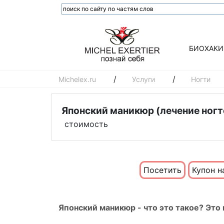
БИОХАКИ
/
/
Michelex.ru
Услуги
Ногти
Японский маникюр (лечение ног
стоимость
Посетить
Купон н
Японский маникюр - что это такое? Эт