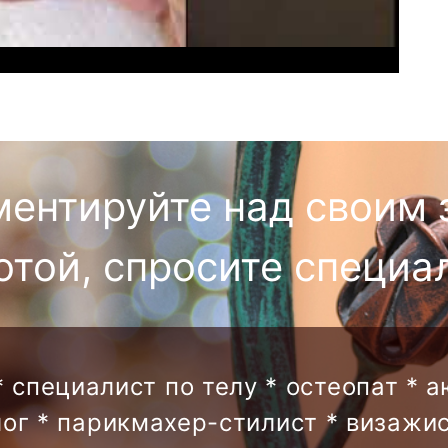
ментируйте над своим 
отой, спросите специа
* специалист по телу * остеопат * 
лог * парикмахер-стилист * визажис