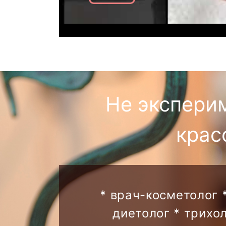
Не экспери
крас
* врач-косметолог 
диетолог * трихо