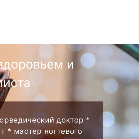
здоровьем и
листа
аюрведический доктор *
т * мастер ногтевого