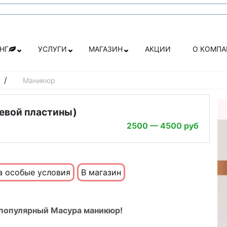
НГ
УСЛУГИ
МАГАЗИН
АКЦИИ
О КОМП
/
Маникюр
тевой пластины)
2500 — 4500 руб
а особые условия
В магазин
о популярный Масура маникюр!