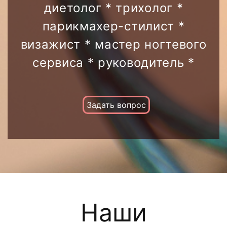
диетолог * трихолог *
парикмахер-стилист *
визажист * мастер ногтевого
сервиса * руководитель *
Задать вопрос
Наши