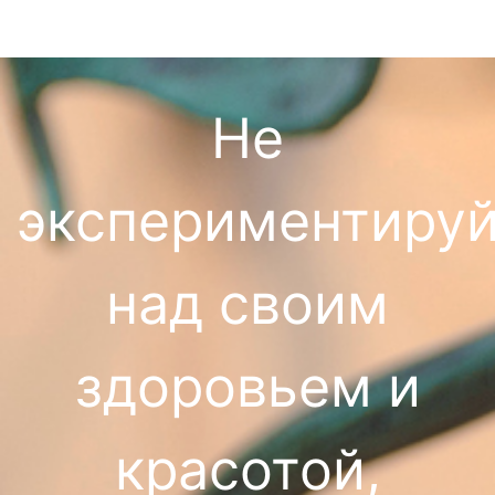
novacutan (новакутан)
контурная пластика (филлеры)
ТЕЛО
guinot institut paris
prp cortexil коррекция растяжек и
+ развернуть
массаж мармамассаж
лечение целлюлита
Не
ВОЛОСЫ
calecim professional трихология и
процедуры и услуги «будь здоров»
косметология
почему мы не делаем сушку для волос
водорослевые обертывания
+ развернуть
экспериментируй
smas лифтинг liftera
стрижка с укладкой
аюрведа и марма массаж
НОГТИ
чистка лица
укладка волос
guinot тело
маникюр
+ развернуть
ultraceuticals лицо
над своим
для мужчин
techni-minceur/techni-fermete -
пульсовая диагностика ведапульс
педикюр
экспресс уходы по лицу ultraceuticals
обертывание
rhea лицо
КАРБОКСИТЕРАПИЯ
окрашивание kydra le salon
лечебная медитация
профазы процедур rhea cosmetics тело
2 в 1 - пилинг и сияние ultraceuticals
пилинг rhea
пилинги
окрашивание air touch
здоровьем и
уходы для волос и лечение выпадения
+ развернуть
аппаратная косметология тело
интенсивные уходы ultraceuticals
мезопилинг rhea
волос
плазмотерапия
остеопрактика и массаж
БРОВИ/РЕСНИЦЫ
inclip против выпадения и для
моно пилинги ultraceuticals
пилинги guinot
окрашивание kevin.murphy
микротоки
красотой,
структуры
мезотерапия по телу
окрашивание бровей и ресниц
+ развернуть
пилинги femegyl
окрашивание fabuloso
фотоомоложение ipl
уходы kydra botanic