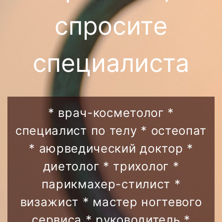
перманентный макияж глаза
ДЕПИЛЯЦИЯ
мезонити
спросите
уходы opalis
перманентный макияж брови
лаеннек
+ развернуть
calecim professional система
микроблейдинг (нано-напыление)
femegyl
активации роста волос с ptt6
специалиста
перманентный макияж тайм – тату
технологией
химические пилинги femegyl
бьютитек лайт лазерная
(контур)
Прайс услуг
биоревитализация
уходы r+co
femegyl биоревитализация
заполнение тайм – тату пигментом
filorga (филорга)
консультация трихолога и
коррекция перманентного макияжа
тритментолога
* врач-косметолог *
радиоволновое омоложение qray-
тайм – тату
frxco2
prp cortexil лечение выпадения волос
специалист по телу * остеопат
полуперманентное окрашивание
ботулотоксин и лечение мимических
ресниц
* аюрведический доктор *
морщин
коррекция перманентного макияжа
диетолог * трихолог *
парикмахер-стилист *
визажист * мастер ногтевого
сервиса * руководитель *