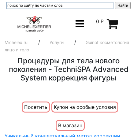
0 Р
/
/
Michelex.ru
Услуги
Guinot косметология
лицо и тело
Процедуры для тела нового
поколения - TechniSPA Advanced
System коррекция фигуры
Посетить
Купон на особые условия
В магазин
Уникальный концептуальный метод коррекции