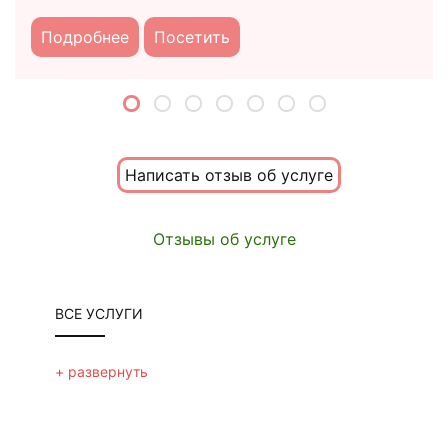
Подробнее
Посетить
Написать отзыв об услуге
Отзывы об услуге
ВСЕ УСЛУГИ
ЛИЦО
+ развернуть
биоревитализация и мезотерапия
+ развернуть
novacutan (новакутан)
контурная пластика (филлеры)